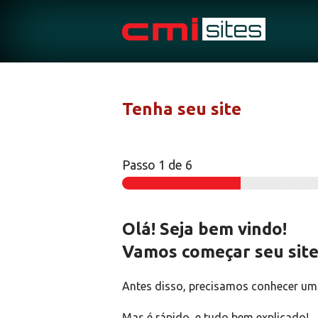
Ir
para
o
conteúdo
Tenha seu site
Passo
1
de 6
Olá! Seja bem vindo!
Vamos começar seu site
Antes disso, precisamos conhecer um
Mas é rápido, e tudo bem explicado!