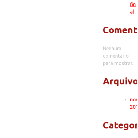
fin
al
Coment
Nenhum
comentário
para mostrar.
Arquivo
no
20
Categor